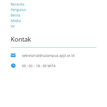
Beranda
Pengurus
Berita
Media
IIX
Kontak

sekretariat@sulampua.apjii.or.id

09 : 00 – 18 : 00 WITA